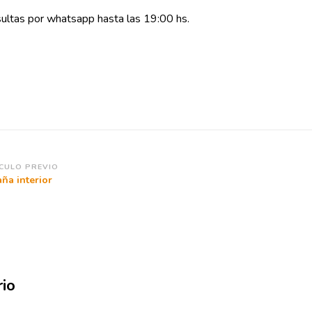
ultas por whatsapp hasta las 19:00 hs.
vegación
CULO PREVIO
ña interior
tradas
io