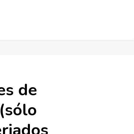
es de
(sólo
eriados