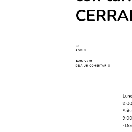
CERRA
por
ADMIN
14/07/2020
EN
DEJÁ UN COMENTARIO
HORARIO
DE
LUNES
A
VIERNES
DE
Lune
:8:00
8:00
A
15:00HS
Sába
SABADOS
9:00
(SÓLO
CON
-Do
TURNO)-
DOMINGOS